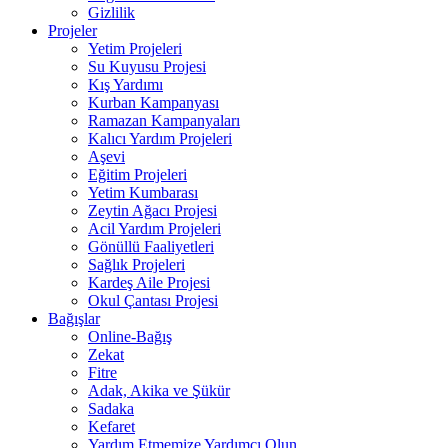
Gizlilik
Projeler
Yetim Projeleri
Su Kuyusu Projesi
Kış Yardımı
Kurban Kampanyası
Ramazan Kampanyaları
Kalıcı Yardım Projeleri
Aşevi
Eğitim Projeleri
Yetim Kumbarası
Zeytin Ağacı Projesi
Acil Yardım Projeleri
Gönüllü Faaliyetleri
Sağlık Projeleri
Kardeş Aile Projesi
Okul Çantası Projesi
Bağışlar
Online-Bağış
Zekat
Fitre
Adak, Akika ve Şükür
Sadaka
Kefaret
Yardım Etmemize Yardımcı Olun