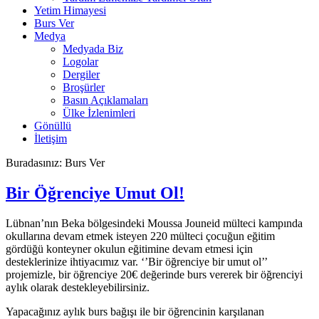
Yetim Himayesi
Burs Ver
Medya
Medyada Biz
Logolar
Dergiler
Broşürler
Basın Açıklamaları
Ülke İzlenimleri
Gönüllü
İletişim
Buradasınız:
Burs Ver
Bir Öğrenciye Umut Ol!
Lübnan’nın Beka bölgesindeki Moussa Jouneid mülteci kampında
okullarına devam etmek isteyen 220 mülteci çocuğun eğitim
gördüğü konteyner okulun eğitimine devam etmesi için
desteklerinize ihtiyacımız var. ‘’Bir öğrenciye bir umut ol’’
projemizle, bir öğrenciye 20€ değerinde burs vererek bir öğrenciyi
aylık olarak destekleyebilirsiniz.
Yapacağınız aylık burs bağışı ile bir öğrencinin karşılanan