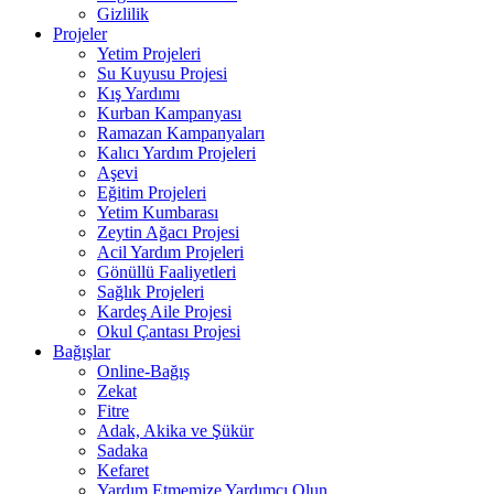
Gizlilik
Projeler
Yetim Projeleri
Su Kuyusu Projesi
Kış Yardımı
Kurban Kampanyası
Ramazan Kampanyaları
Kalıcı Yardım Projeleri
Aşevi
Eğitim Projeleri
Yetim Kumbarası
Zeytin Ağacı Projesi
Acil Yardım Projeleri
Gönüllü Faaliyetleri
Sağlık Projeleri
Kardeş Aile Projesi
Okul Çantası Projesi
Bağışlar
Online-Bağış
Zekat
Fitre
Adak, Akika ve Şükür
Sadaka
Kefaret
Yardım Etmemize Yardımcı Olun