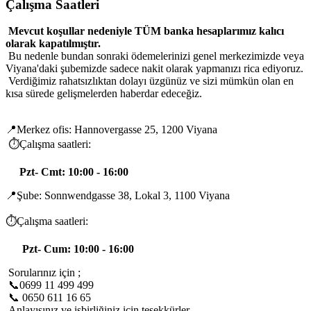
Çalışma Saatleri
Mevcut koşullar nedeniyle TÜM banka hesaplarımız kalıcı
olarak kapatılmıştır.
Bu nedenle bundan sonraki ödemelerinizi genel merkezimizde veya
Viyana'daki şubemizde sadece nakit olarak yapmanızı rica ediyoruz.
Verdiğimiz rahatsızlıktan dolayı üzgünüz ve sizi mümkün olan en
kısa sürede gelişmelerden haberdar edeceğiz.
📍Merkez ofis: Hannovergasse 25, 1200 Viyana
⏱️Çalışma saatleri:
Pzt- Cmt: 10:00 - 16:00
📍Şube: Sonnwendgasse 38, Lokal 3, 1100 Viyana
⏱️Çalışma saatleri:
Pzt- Cum: 10:00 - 16:00
Sorularınız için ;
📞0699 11 499 499
📞 0650 611 16 65
Anlayışınız ve işbirliğiniz için teşekkürler. .