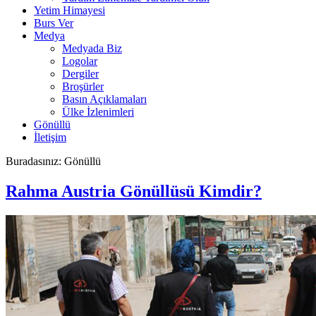
Yetim Himayesi
Burs Ver
Medya
Medyada Biz
Logolar
Dergiler
Broşürler
Basın Açıklamaları
Ülke İzlenimleri
Gönüllü
İletişim
Buradasınız:
Gönüllü
Rahma Austria Gönüllüsü Kimdir?