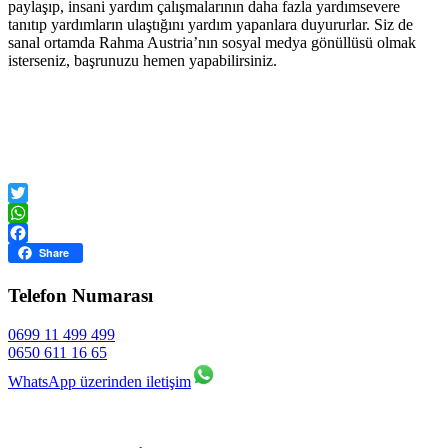
paylaşıp, insani yardım çalışmalarının daha fazla yardımsevere
tanıtıp yardımların ulaştığını yardım yapanlara duyururlar. Siz de
sanal ortamda Rahma Austria’nın sosyal medya gönüllüsü olmak
isterseniz, başrunuzu hemen yapabilirsiniz.
Twitter
WhatsApp
Facebook
Share
Telefon Numarası
0699 11 499 499
0650 611 16 65
WhatsApp üzerinden iletişim