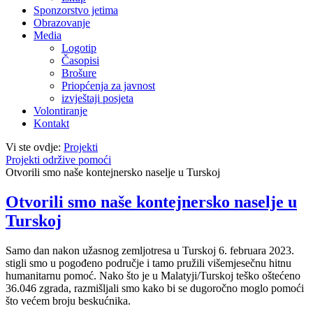
Sponzorstvo jetima
Obrazovanje
Media
Logotip
Časopisi
Brošure
Priopćenja za javnost
izvještaji posjeta
Volontiranje
Kontakt
Vi ste ovdje:
Projekti
Projekti održive pomoći
Otvorili smo naše kontejnersko naselje u Turskoj
Otvorili smo naše kontejnersko naselje u
Turskoj
Samo dan nakon užasnog zemljotresa u Turskoj 6. februara 2023.
stigli smo u pogođeno područje i tamo pružili višemjesečnu hitnu
humanitarnu pomoć. Nako što je u Malatyji/Turskoj teško oštećeno
36.046 zgrada, razmišljali smo kako bi se dugoročno moglo pomoći
što većem broju beskućnika.