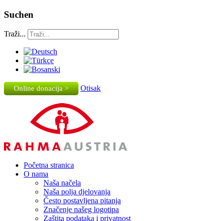
Suchen
Traži...
Otisak
Online donacija >
Početna stranica
O nama
Naša načela
Naša polja djelovanja
Često postavljena pitanja
Značenje našeg logotipa
Zaštita podataka i privatnost