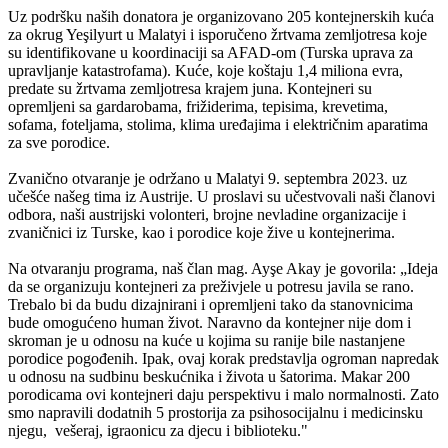
Uz podršku naših donatora je organizovano 205 kontejnerskih kuća
za okrug Yeşilyurt u Malatyi i isporučeno žrtvama zemljotresa koje
su identifikovane u koordinaciji sa AFAD-om (Turska uprava za
upravljanje katastrofama). Kuće, koje koštaju 1,4 miliona evra,
predate su žrtvama zemljotresa krajem juna. Kontejneri su
opremljeni sa gardarobama, frižiderima, tepisima, krevetima,
sofama, foteljama, stolima, klima uređajima i električnim aparatima
za sve porodice.
Zvanično otvaranje je održano u Malatyi 9. septembra 2023. uz
učešće našeg tima iz Austrije. U proslavi su učestvovali naši članovi
odbora, naši austrijski volonteri, brojne nevladine organizacije i
zvaničnici iz Turske, kao i porodice koje žive u kontejnerima.
Na otvaranju programa, naš član mag. Ayşe Akay je govorila: „Ideja
da se organizuju kontejneri za preživjele u potresu javila se rano.
Trebalo bi da budu dizajnirani i opremljeni tako da stanovnicima
bude omogućeno human život. Naravno da kontejner nije dom i
skroman je u odnosu na kuće u kojima su ranije bile nastanjene
porodice pogođenih. Ipak, ovaj korak predstavlja ogroman napredak
u odnosu na sudbinu beskućnika i života u šatorima. Makar 200
porodicama ovi kontejneri daju perspektivu i malo normalnosti. Zato
smo napravili dodatnih 5 prostorija za psihosocijalnu i medicinsku
njegu, vešeraj, igraonicu za djecu i biblioteku."