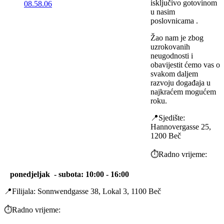
isključivo gotovinom
u nasim
poslovnicama .
Žao nam je zbog
uzrokovanih
neugodnosti i
obavijestit ćemo vas o
svakom daljem
razvoju događaja u
najkraćem mogućem
roku.
📍Sjedište:
Hannovergasse 25,
1200 Beč
⏱️Radno vrijeme:
ponedjeljak -
subota
: 10:00 - 16:00
📍Filijala: Sonnwendgasse 38, Lokal 3, 1100 Beč
⏱️Radno vrijeme: