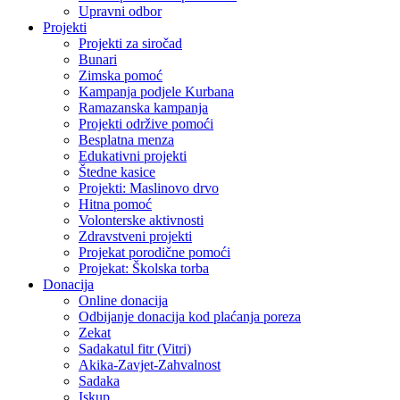
Upravni odbor
Projekti
Projekti za siročad
Bunari
Zimska pomoć
Kampanja podjele Kurbana
Ramazanska kampanja
Projekti održive pomoći
Besplatna menza
Edukativni projekti
Štedne kasice
Projekti: Maslinovo drvo
Hitna pomoć
Volonterske aktivnosti
Zdravstveni projekti
Projekat porodične pomoći
Projekat: Školska torba
Donacija
Online donacija
Odbijanje donacija kod plaćanja poreza
Zekat
Sadakatul fitr (Vitri)
Akika-Zavjet-Zahvalnost
Sadaka
Iskup