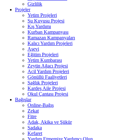
Gizlilik
Projeler
Yetim Projeleri
Su Kuyusu Projesi
Kış Yardımı
Kurban Kampanyası
Ramazan Kampanyaları
Kalıcı Yardım Projeleri
Aşevi
Eğitim Projeleri
Yetim Kumbarası
Zeytin Ağacı Projesi
Acil Yardım Projeleri
Gönüllü Faaliyetleri
Sağlık Projeleri
Kardeş Aile Projesi
Okul Çantası Projesi
Bağışlar
Online-Bağış
Zekat
Fitre
Adak, Akika ve Şükür
Sadaka
Kefaret
Yardım Etmemize Yardımcı Olun