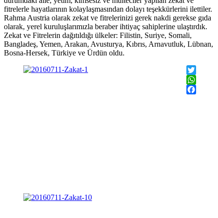
durumdaki aile, yetim, kimsesiz ve mülteciler yapılan zekat ve
fitrelerle hayatlarının kolaylaşmasından dolayı teşekkürlerini ilettiler.
Rahma Austria olarak zekat ve fitrelerinizi gerek nakdi gerekse gıda
olarak, yerel kuruluşlarımızla beraber ihtiyaç sahiplerine ulaştırdık.
Zekat ve Fitrelerin dağıtıldığı ülkeler: Filistin, Suriye, Somali,
Bangladeş, Yemen, Arakan, Avusturya, Kıbrıs, Arnavutluk, Lübnan,
Bosna-Hersek, Türkiye ve Ürdün oldu.
Twitter
WhatsAp