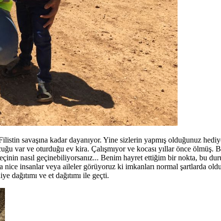
Filistin savaşına kadar dayanıyor. Yine sizlerin yapmış olduğunuz hediye
ocuğu var ve oturduğu ev kira. Çalışmıyor ve kocası yıllar önce ölmüş
eçinin nasıl geçinebiliyorsanız... Benim hayret ettiğim bir nokta, bu 
rda nice insanlar veya aileler görüyoruz ki imkanları normal şartlarda o
e dağıtımı ve et dağıtımı ile geçti.