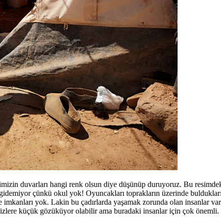
imizin duvarları hangi renk olsun diye düşünüp duruyoruz. Bu resimdeki
idemiyor çünkü okul yok! Oyuncakları toprakların üzerinde buldukları t
mkanları yok. Lakin bu çadırlarda yaşamak zorunda olan insanlar var. 
 sizlere küçük gözüküyor olabilir ama buradaki insanlar için çok önemli. 