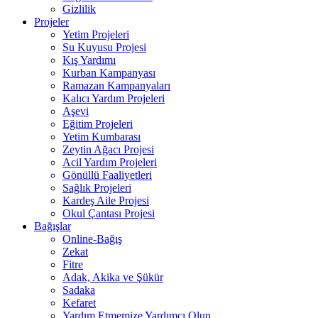
Gizlilik
Projeler
Yetim Projeleri
Su Kuyusu Projesi
Kış Yardımı
Kurban Kampanyası
Ramazan Kampanyaları
Kalıcı Yardım Projeleri
Aşevi
Eğitim Projeleri
Yetim Kumbarası
Zeytin Ağacı Projesi
Acil Yardım Projeleri
Gönüllü Faaliyetleri
Sağlık Projeleri
Kardeş Aile Projesi
Okul Çantası Projesi
Bağışlar
Online-Bağış
Zekat
Fitre
Adak, Akika ve Şükür
Sadaka
Kefaret
Yardım Etmemize Yardımcı Olun