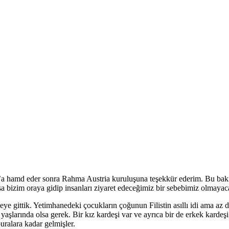
llah’a hamd eder sonra Rahma Austria kuruluşuna teşekkür ederim. Bu b
a bizim oraya gidip insanları ziyaret edeceğimiz bir sebebimiz olmayacak
gittik. Yetimhanedeki çocukların çoğunun Filistin asıllı idi ama az da
yaşlarında olsa gerek. Bir kız kardeşi var ve ayrıca bir de erkek kardeş
ralara kadar gelmişler.