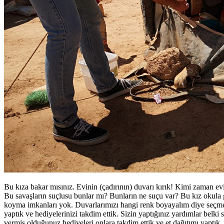
Bu kıza bakar mısınız. Evinin (çadırının) duvarı kırık! Kimi zaman ev
Bu savaşların suçlusu bunlar mı? Bunların ne suçu var? Bu kız okula g
koyma imkanları yok. Duvarlarımızı hangi renk boyayalım diye seçme i
yaptık ve hediyelerinizi takdim ettik. Sizin yaptığınız yardımlar belki
vermiş olduğunuz hediyeleri onlara takdim ettik ve et dağıtımı yaptık.