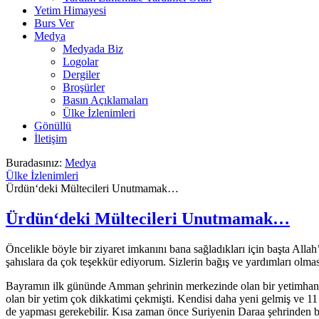
Yetim Himayesi
Burs Ver
Medya
Medyada Biz
Logolar
Dergiler
Broşürler
Basın Açıklamaları
Ülke İzlenimleri
Gönüllü
İletişim
Buradasınız:
Medya
Ülke İzlenimleri
Ürdün‘deki Mültecileri Unutmamak…
Ürdün‘deki Mültecileri Unutmamak…
Öncelikle böyle bir ziyaret imkanını bana sağladıkları için başta A
şahıslara da çok teşekkür ediyorum. Sizlerin bağış ve yardımları olmas
Bayramın ilk gününde Amman şehrinin merkezinde olan bir yetimhaneye 
olan bir yetim çok dikkatimi çekmişti. Kendisi daha yeni gelmiş ve 11 
de yapması gerekebilir. Kısa zaman önce Suriyenin Daraa şehrinden bu