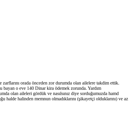
 zarflarını orada önceden zor durumda olan ailelere takdim ettik.
. Bu bayan o eve 140 Dinar kira ödemek zorunda. Yardım
durumda olan aileleri gördük ve nasılsınız diye sorduğumuzda hamd
lduğu halde halinden memnun olmadıklarını (şikayetçi olduklarını) ve az