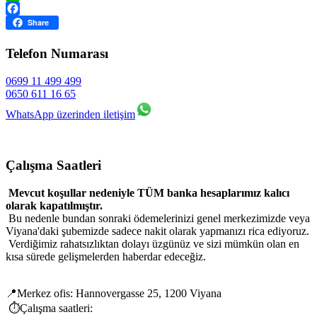
WhatsApp
Facebook
Share
Telefon Numarası
0699 11 499 499
0650 611 16 65
WhatsApp üzerinden iletişim
Çalışma Saatleri
Mevcut koşullar nedeniyle TÜM banka hesaplarımız kalıcı
olarak kapatılmıştır.
Bu nedenle bundan sonraki ödemelerinizi genel merkezimizde veya
Viyana'daki şubemizde sadece nakit olarak yapmanızı rica ediyoruz.
Verdiğimiz rahatsızlıktan dolayı üzgünüz ve sizi mümkün olan en
kısa sürede gelişmelerden haberdar edeceğiz.
📍Merkez ofis: Hannovergasse 25, 1200 Viyana
⏱️Çalışma saatleri: