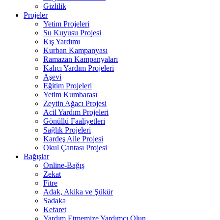
Gizlilik
Projeler
Yetim Projeleri
Su Kuyusu Projesi
Kış Yardımı
Kurban Kampanyası
Ramazan Kampanyaları
Kalıcı Yardım Projeleri
Aşevi
Eğitim Projeleri
Yetim Kumbarası
Zeytin Ağacı Projesi
Acil Yardım Projeleri
Gönüllü Faaliyetleri
Sağlık Projeleri
Kardeş Aile Projesi
Okul Çantası Projesi
Bağışlar
Online-Bağış
Zekat
Fitre
Adak, Akika ve Şükür
Sadaka
Kefaret
Yardım Etmemize Yardımcı Olun