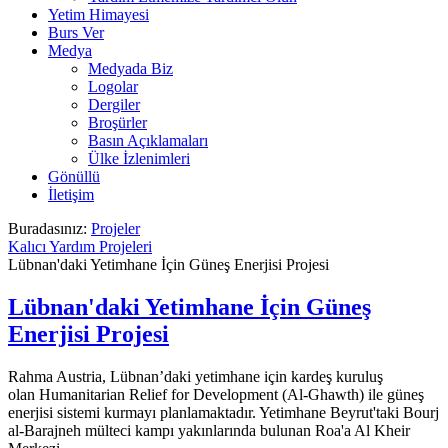
Yetim Himayesi
Burs Ver
Medya
Medyada Biz
Logolar
Dergiler
Broşürler
Basın Açıklamaları
Ülke İzlenimleri
Gönüllü
İletişim
Buradasınız:
Projeler
Kalıcı Yardım Projeleri
Lübnan'daki Yetimhane İçin Güneş Enerjisi Projesi
Lübnan'daki Yetimhane İçin Güneş
Enerjisi Projesi
Rahma Austria, Lübnan’daki yetimhane için kardeş kuruluş
olan Humanitarian Relief for Development (Al-Ghawth) ile güneş
enerjisi sistemi kurmayı planlamaktadır. Yetimhane Beyrut'taki Bourj
al-Barajneh mülteci kampı yakınlarında bulunan Roa'a Al Kheir