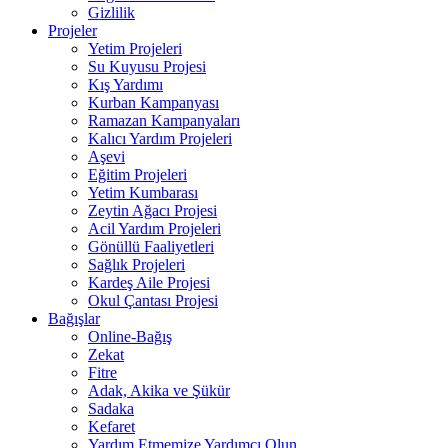
Gizlilik
Projeler
Yetim Projeleri
Su Kuyusu Projesi
Kış Yardımı
Kurban Kampanyası
Ramazan Kampanyaları
Kalıcı Yardım Projeleri
Aşevi
Eğitim Projeleri
Yetim Kumbarası
Zeytin Ağacı Projesi
Acil Yardım Projeleri
Gönüllü Faaliyetleri
Sağlık Projeleri
Kardeş Aile Projesi
Okul Çantası Projesi
Bağışlar
Online-Bağış
Zekat
Fitre
Adak, Akika ve Şükür
Sadaka
Kefaret
Yardım Etmemize Yardımcı Olun