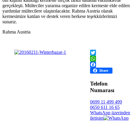
bin kişinin katıldığı kermeste birçok farklı sanatsal etkinliklerde
gerçekleşti. Mülteciler yararına organize edilen kermeste elde edilen
yardımlar mültecilere ulaştırılacaktır. Rahma Austria olarak
kermesimize katılan ve destek veren herkese teşekkürlerimizi
sunarız.
Rahma Austria
Twitter
WhatsApp
Facebook
Share
Telefon
Numarası
0699 11 499 499
0650 611 16 65
WhatsApp üzerinden
iletişim