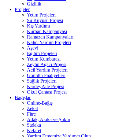
Gizlilik
Projeler
Yetim Projeleri
Su Kuyusu Projesi
Kış Yardımı
Kurban Kampanyası
Ramazan Kampanyaları
Kalıcı Yardım Projeleri
Aşevi
Eğitim Projeleri
Yetim Kumbarası
Zeytin Ağacı Projesi
Acil Yardım Projeleri
Gönüllü Faaliyetleri
Sağlık Projeleri
Kardeş Aile Projesi
Okul Çantası Projesi
Bağışlar
Online-Bağış
Zekat
Fitre
Adak, Akika ve Şükür
Sadaka
Kefaret
Yardım Etmemize Yardımcı Olun