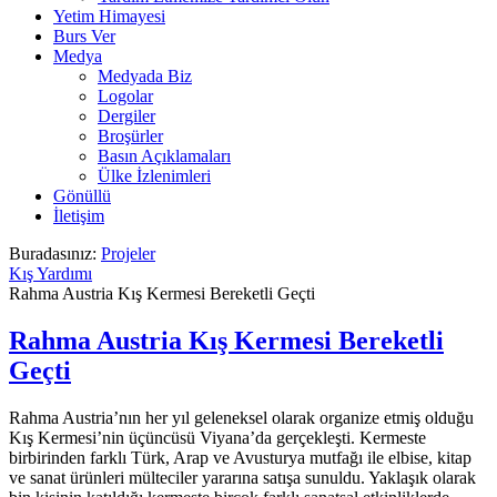
Yetim Himayesi
Burs Ver
Medya
Medyada Biz
Logolar
Dergiler
Broşürler
Basın Açıklamaları
Ülke İzlenimleri
Gönüllü
İletişim
Buradasınız:
Projeler
Kış Yardımı
Rahma Austria Kış Kermesi Bereketli Geçti
Rahma Austria Kış Kermesi Bereketli
Geçti
Rahma Austria’nın her yıl geleneksel olarak organize etmiş olduğu
Kış Kermesi’nin üçüncüsü Viyana’da gerçekleşti. Kermeste
birbirinden farklı Türk, Arap ve Avusturya mutfağı ile elbise, kitap
ve sanat ürünleri mülteciler yararına satışa sunuldu. Yaklaşık olarak