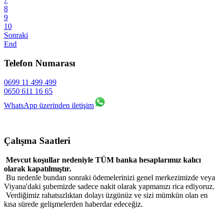
8
9
10
Sonraki
End
Telefon Numarası
0699 11 499 499
0650 611 16 65
WhatsApp üzerinden iletişim
Çalışma Saatleri
Mevcut koşullar nedeniyle TÜM banka hesaplarımız kalıcı
olarak kapatılmıştır.
Bu nedenle bundan sonraki ödemelerinizi genel merkezimizde veya
Viyana'daki şubemizde sadece nakit olarak yapmanızı rica ediyoruz.
Verdiğimiz rahatsızlıktan dolayı üzgünüz ve sizi mümkün olan en
kısa sürede gelişmelerden haberdar edeceğiz.