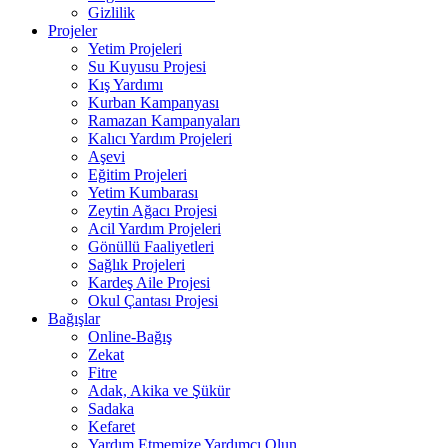
Gizlilik
Projeler
Yetim Projeleri
Su Kuyusu Projesi
Kış Yardımı
Kurban Kampanyası
Ramazan Kampanyaları
Kalıcı Yardım Projeleri
Aşevi
Eğitim Projeleri
Yetim Kumbarası
Zeytin Ağacı Projesi
Acil Yardım Projeleri
Gönüllü Faaliyetleri
Sağlık Projeleri
Kardeş Aile Projesi
Okul Çantası Projesi
Bağışlar
Online-Bağış
Zekat
Fitre
Adak, Akika ve Şükür
Sadaka
Kefaret
Yardım Etmemize Yardımcı Olun