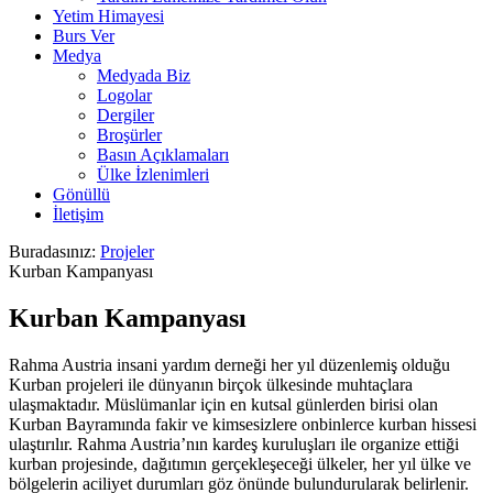
Yetim Himayesi
Burs Ver
Medya
Medyada Biz
Logolar
Dergiler
Broşürler
Basın Açıklamaları
Ülke İzlenimleri
Gönüllü
İletişim
Buradasınız:
Projeler
Kurban Kampanyası
Kurban Kampanyası
Rahma Austria insani yardım derneği her yıl düzenlemiş olduğu
Kurban projeleri ile dünyanın birçok ülkesinde muhtaçlara
ulaşmaktadır. Müslümanlar için en kutsal günlerden birisi olan
Kurban Bayramında fakir ve kimsesizlere onbinlerce kurban hissesi
ulaştırılır. Rahma Austria’nın kardeş kuruluşları ile organize ettiği
kurban projesinde, dağıtımın gerçekleşeceği ülkeler, her yıl ülke ve
bölgelerin aciliyet durumları göz önünde bulundurularak belirlenir.