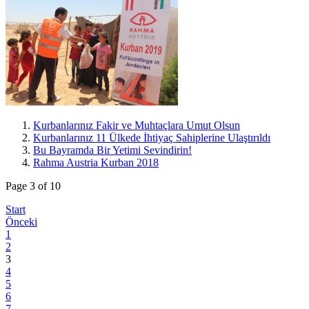
Kurbanlarınız Fakir ve Muhtaçlara Umut Olsun
Kurbanlarınız 11 Ülkede İhtiyaç Sahiplerine Ulaştırıldı
Bu Bayramda Bir Yetimi Sevindirin!
Rahma Austria Kurban 2018
Page 3 of 10
Start
Önceki
1
2
3
4
5
6
7