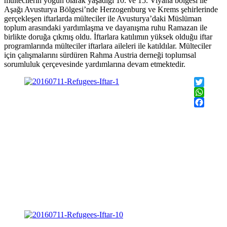
mültecilerin yoğun olarak yaşadığı 10. ve 15. Viyana bölgesi ile
Aşağı Avusturya Bölgesi’nde Herzogenburg ve Krems şehirlerinde
gerçekleşen iftarlarda mülteciler ile Avusturya’daki Müslüman
toplum arasındaki yardımlaşma ve dayanışma ruhu Ramazan ile
birlikte doruğa çıkmış oldu. İftarlara katılımın yüksek olduğu iftar
programlarında mülteciler iftarlara aileleri ile katıldılar. Mülteciler
için çalışmalarını sürdüren Rahma Austria derneği toplumsal
sorumluluk çerçevesinde yardımlarına devam etmektedir.
Twitter
WhatsAp