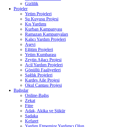
Gizlilik
Projeler
Yetim Projeleri
Su Kuyusu Projesi
Kış Yardımı
Kurban Kampanyası
Ramazan Kampanyaları
Kalıcı Yardım Projeleri
Aşevi
Eğitim Projeleri
Yetim Kumbarası
Zeytin Ağacı Projesi
Acil Yardım Projeleri
Gönüllü Faaliyetleri
Sağlık Projeleri
Kardeş Aile Projesi
Okul Çantası Projesi
Bağışlar
Online-Bağış
Zekat
Fitre
Adak, Akika ve Şükür
Sadaka
Kefaret
Yardım Etmemize Yardımcı Olun