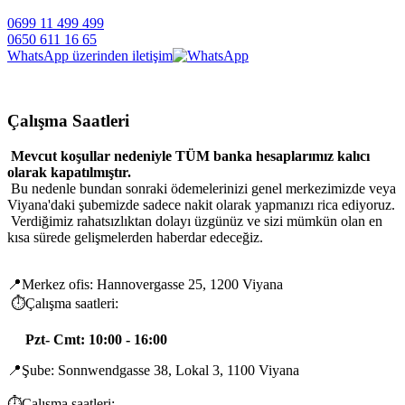
0699 11 499 499
0650 611 16 65
WhatsApp üzerinden iletişim
Çalışma Saatleri
Mevcut koşullar nedeniyle TÜM banka hesaplarımız kalıcı
olarak kapatılmıştır.
Bu nedenle bundan sonraki ödemelerinizi genel merkezimizde veya
Viyana'daki şubemizde sadece nakit olarak yapmanızı rica ediyoruz.
Verdiğimiz rahatsızlıktan dolayı üzgünüz ve sizi mümkün olan en
kısa sürede gelişmelerden haberdar edeceğiz.
📍Merkez ofis: Hannovergasse 25, 1200 Viyana
⏱️Çalışma saatleri:
Pzt- Cmt: 10:00 - 16:00
📍Şube: Sonnwendgasse 38, Lokal 3, 1100 Viyana
⏱️Çalışma saatleri: