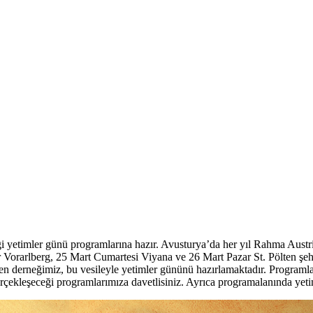
yetimler günü programlarına hazır. Avusturya’da her yıl Rahma Austria
orarlberg, 25 Mart Cumartesi Viyana ve 26 Mart Pazar St. Pölten şehi
eyen derneğimiz, bu vesileyle yetimler gününü hazırlamaktadır. Programl
 gerçekleşeceği programlarımıza davetlisiniz. Ayrıca programalanında yet