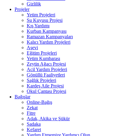
Gizlilik
Projeler
Yetim Projeleri
Su Kuyusu Projesi
Kış Yardımı
Kurban Kampanyası
Ramazan Kampanyaları
Kalıcı Yardım Projeleri
Aşevi
Eğitim Projeleri
Yetim Kumbarası
Zeytin Ağacı Projesi
Acil Yardım Projeleri
Gönüllü Faaliyetleri
Sağlık Projeleri
Kardeş Aile Projesi
Okul Çantası Projesi
Bağışlar
Online-Bağış
Zekat
Fitre
Adak, Akika ve Şükür
Sadaka
Kefaret
Yardım Etmemize Yardımcı Olun