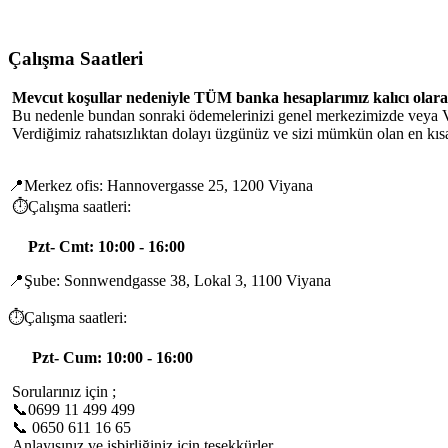
Çalışma Saatleri
Mevcut koşullar nedeniyle TÜM banka hesaplarımız kalıcı olarak
Bu nedenle bundan sonraki ödemelerinizi genel merkezimizde veya Vi
Verdiğimiz rahatsızlıktan dolayı üzgünüz ve sizi mümkün olan en kıs
📍Merkez ofis: Hannovergasse 25, 1200 Viyana
⏱️Çalışma saatleri:
Pzt- Cmt: 10:00 - 16:00
📍Şube: Sonnwendgasse 38, Lokal 3, 1100 Viyana
⏱️Çalışma saatleri:
Pzt- Cum: 10:00 - 16:00
Sorularınız için ;
📞0699 11 499 499
📞 0650 611 16 65
Anlayışınız ve işbirliğiniz için teşekkürler. .