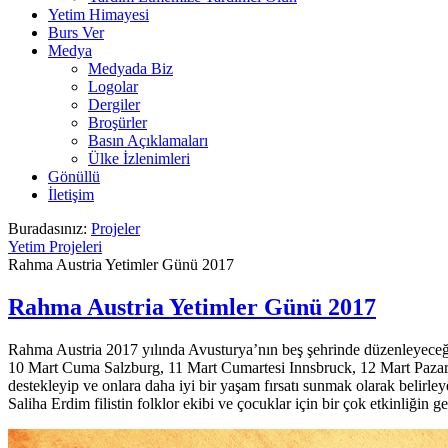
Yetim Himayesi
Burs Ver
Medya
Medyada Biz
Logolar
Dergiler
Broşürler
Basın Açıklamaları
Ülke İzlenimleri
Gönüllü
İletişim
Buradasınız:
Projeler
Yetim Projeleri
Rahma Austria Yetimler Günü 2017
Rahma Austria Yetimler Günü 2017
Rahma Austria 2017 yılında Avusturya’nın beş şehrinde düzenleyeceği 
10 Mart Cuma Salzburg, 11 Mart Cumartesi Innsbruck, 12 Mart Pazar V
destekleyip ve onlara daha iyi bir yaşam fırsatı sunmak olarak belirl
Saliha Erdim filistin folklor ekibi ve çocuklar için bir çok etkinliğin