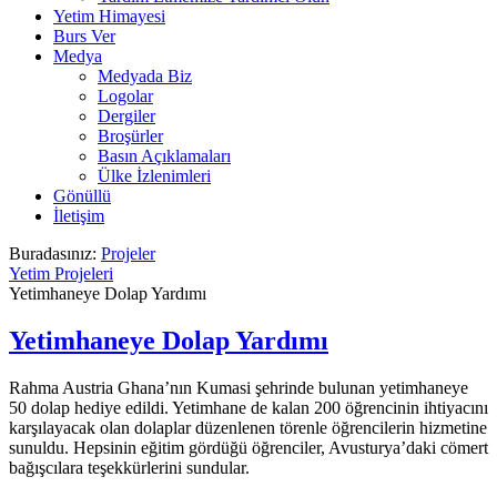
Yetim Himayesi
Burs Ver
Medya
Medyada Biz
Logolar
Dergiler
Broşürler
Basın Açıklamaları
Ülke İzlenimleri
Gönüllü
İletişim
Buradasınız:
Projeler
Yetim Projeleri
Yetimhaneye Dolap Yardımı
Yetimhaneye Dolap Yardımı
Rahma Austria Ghana’nın Kumasi şehrinde bulunan yetimhaneye
50 dolap hediye edildi. Yetimhane de kalan 200 öğrencinin ihtiyacını
karşılayacak olan dolaplar düzenlenen törenle öğrencilerin hizmetine
sunuldu. Hepsinin eğitim gördüğü öğrenciler, Avusturya’daki cömert
bağışcılara teşekkürlerini sundular.