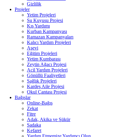
Gizlilik
Projeler
Yetim Projeleri
Su Kuyusu Projesi
Kış Yardımı
Kurban Kampanyası
Ramazan Kampanyaları
Kalıcı Yardım Projeleri
Aşevi
Eğitim Projeleri
Yetim Kumbarası
Zeytin Ağacı Projesi
Acil Yardım Projeleri
Gönüllü Faaliyetleri
Sağlık Projeleri
Kardeş Aile Projesi
Okul Çantası Projesi
Bağışlar
Online-Bağış
Zekat
Fitre
Adak, Akika ve Şükür
Sadaka
Kefaret
Yardım Etmemize Yardımcı Olun