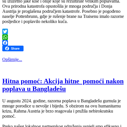
su izuzetno jake kiše i oluje koje su rezultirale velikim poplavama.
Ova prirodna katastrofa opustošila je mnoga područja i Donja
Austrija je proglašena područjem katastrofe. Posebno je pogođeno
naselje Pottenbrunn, gdje je rušenje brane na Traisenu imalo razorne
posljedice i poplavilo nekoliko kuća.
Twitter
WhatsApp
Facebook
Share
Opširnije...
Hitna pomoć: Akcija hitne pomoći nakon
poplava u Bangladešu
U augustu 2024. godine, razorna poplava u Bangladešu gurnula je
mnoge porodice u nevolje i bijedu. S obzirom na ovu humanitarnu
krizu, Rahma Austria je brzo reagovala i pružila nebirokratsku
pomoć.
Preko našeg lokalnog partnerskog udruženja uspjeli smo efikasno i