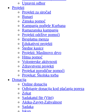
Upravni odbor
Projekti
Projekti za siročad
Bunari
Zimska pomoć
Kampanja podjele Kurbana
Ramazanska kampanja
Projekti održive pomoći
Besplatna menza
Edukativni projekti
Štedne kasice
Projekti: Maslinovo drvo
Hitna pomoć
Volonterske aktivnosti
Zdravstveni projekti
Projekat porodične pomoći
Projekat: Školska torba
Donacija
Online donacija
Odbijanje donacija kod plaćanja poreza
Zekat
Sadakatul fitr (Vitri)
Akika-Zavjet-Zahvalnost
Sadaka
Iskup