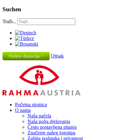
Suchen
Traži...
Otisak
Online donacija >
Početna stranica
O nama
Naša načela
Naša polja djelovanja
Često postavljena pitanja
Značenje našeg logotipa
Zaštita podataka i privatnost