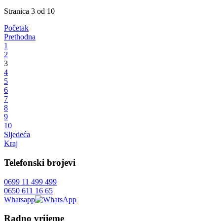
Stranica 3 od 10
Početak
Prethodna
1
2
3
4
5
6
7
8
9
10
Sljedeća
Kraj
Telefonski brojevi
0699 11 499 499
0650 611 16 65
Whatsapp
Radno vrijeme