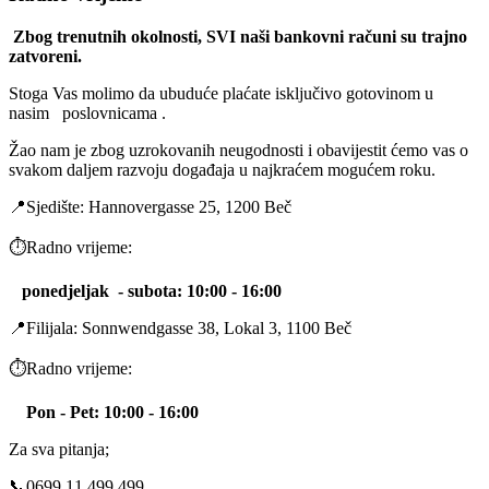
Zbog trenutnih okolnosti, SVI naši bankovni računi su trajno
zatvoreni.
Stoga Vas molimo da ubuduće plaćate isključivo gotovinom u
nasim poslovnicama .
Žao nam je zbog uzrokovanih neugodnosti i obavijestit ćemo vas o
svakom daljem razvoju događaja u najkraćem mogućem roku.
📍Sjedište: Hannovergasse 25, 1200 Beč
⏱️Radno vrijeme:
ponedjeljak -
subota
: 10:00 - 16:00
📍Filijala: Sonnwendgasse 38, Lokal 3, 1100 Beč
⏱️Radno vrijeme:
Pon - Pet: 10:00 - 16:00
Za sva pitanja;
📞0699 11 499 499