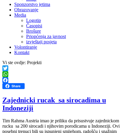
Sponzorstvo jetima
Obrazovanje
Media
Logotip
Časopisi
Brošure
Priopćenja za javnost
izvještaji posjeta
Volontiranje
Kontakt
Vi ste ovdje:
Projekti
Twitter
WhatsApp
Facebook
Share
Zajednicki rucak sa sirocadima u
Indoneziji
Tim Rahma Austria imao je priliku da prisustvuje zajednickom
rucku sa 200 sirocadi i njihovim porodicama u Indoneziji. Ovi
posebni trenuci bili su ispunjeni smijehom, radošću i snažnim