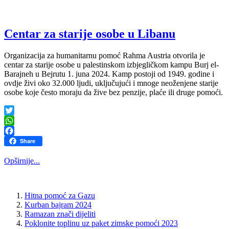
Centar za starije osobe u Libanu
Organizacija za humanitarnu pomoć Rahma Austria otvorila je
centar za starije osobe u palestinskom izbjegličkom kampu Burj el-
Barajneh u Bejrutu 1. juna 2024. Kamp postoji od 1949. godine i
ovdje živi oko 32.000 ljudi, uključujući i mnoge neoženjene starije
osobe koje često moraju da žive bez penzije, plaće ili druge pomoći.
Twitter
WhatsApp
Facebook
Share
Opširnije...
Hitna pomoć za Gazu
Kurban bajram 2024
Ramazan znači dijeliti
Poklonite toplinu uz paket zimske pomoći 2023