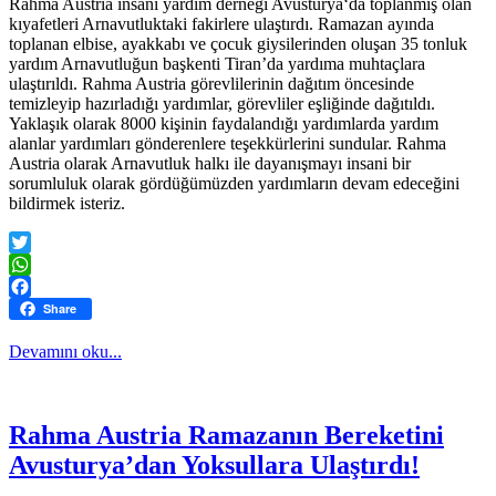
Rahma Austria insani yardım derneği Avusturya‘da toplanmış olan
kıyafetleri Arnavutluktaki fakirlere ulaştırdı. Ramazan ayında
toplanan elbise, ayakkabı ve çocuk giysilerinden oluşan 35 tonluk
yardım Arnavutluğun başkenti Tiran’da yardıma muhtaçlara
ulaştırıldı. Rahma Austria görevlilerinin dağıtım öncesinde
temizleyip hazırladığı yardımlar, görevliler eşliğinde dağıtıldı.
Yaklaşık olarak 8000 kişinin faydalandığı yardımlarda yardım
alanlar yardımları gönderenlere teşekkürlerini sundular. Rahma
Austria olarak Arnavutluk halkı ile dayanışmayı insani bir
sorumluluk olarak gördüğümüzden yardımların devam edeceğini
bildirmek isteriz.
Twitter
WhatsApp
Facebook
Share
Devamını oku...
Rahma Austria Ramazanın Bereketini
Avusturya’dan Yoksullara Ulaştırdı!