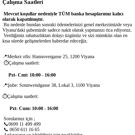
Çalışma Saatleri
Mevcut koşullar nedeniyle TÜM banka hesaplarımız kalıcı
olarak kapatılmıştır.
Bu nedenle bundan sonraki ödemelerinizi genel merkezimizde veya
Viyana'daki şubemizde sadece nakit olarak yapmanızı rica ediyoruz.
Verdiğimiz rahatsızlıktan dolayı üzgünüz ve sizi mümkün olan en
kısa sürede gelişmelerden haberdar edeceğiz.
📍Merkez ofis: Hannovergasse 25, 1200 Viyana
⏱️Çalışma saatleri:
Pzt- Cmt: 10:00 - 16:00
📍Şube: Sonnwendgasse 38, Lokal 3, 1100 Viyana
⏱️Çalışma saatleri:
Pzt- Cum: 10:00 - 16:00
Sorularınız için ;
📞0699 11 499 499
📞 0650 611 16 65
Anlayışınız ve işbirliğiniz için teşekkürler. .