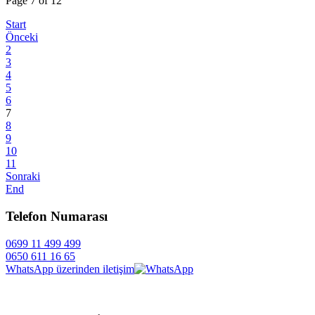
Page 7 of 12
Start
Önceki
2
3
4
5
6
7
8
9
10
11
Sonraki
End
Telefon Numarası
0699 11 499 499
0650 611 16 65
WhatsApp üzerinden iletişim