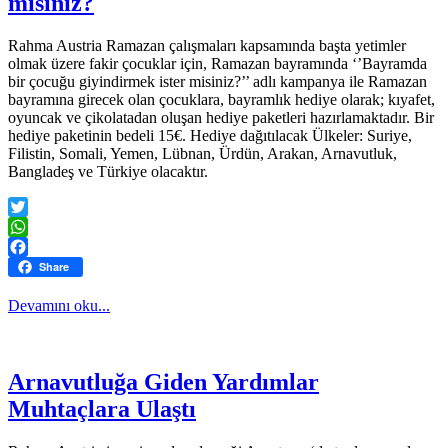
misiniz?
Rahma Austria Ramazan çalışmaları kapsamında başta yetimler
olmak üzere fakir çocuklar için, Ramazan bayramında ‘’Bayramda
bir çocuğu giyindirmek ister misiniz?’’ adlı kampanya ile Ramazan
bayramına girecek olan çocuklara, bayramlık hediye olarak; kıyafet,
oyuncak ve çikolatadan oluşan hediye paketleri hazırlamaktadır. Bir
hediye paketinin bedeli 15€. Hediye dağıtılacak Ülkeler: Suriye,
Filistin, Somali, Yemen, Lübnan, Ürdün, Arakan, Arnavutluk,
Bangladeş ve Türkiye olacaktır.
Twitter
WhatsApp
Facebook
Share
Devamını oku...
Arnavutluğa Giden Yardımlar
Muhtaçlara Ulaştı