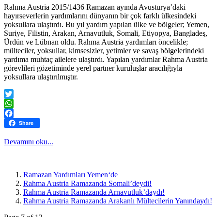
Rahma Austria 2015/1436 Ramazan ayında Avusturya’daki
hayırseverlerin yardımlarını dünyanın bir çok farklı ülkesindeki
yoksullara ulaştırdı. Bu yıl yardım yapılan ülke ve bölgeler; Yemen,
Suriye, Filistin, Arakan, Arnavutluk, Somali, Etiyopya, Bangladeş,
Ürdün ve Lübnan oldu. Rahma Austria yardımları öncelikle;
mülteciler, yoksullar, kimsesizler, yetimler ve savaş bölgelerindeki
yardıma muhtaç ailelere ulaştırdı. Yapılan yardımlar Rahma Austria
görevlileri gözetiminde yerel partner kuruluşlar aracılığıyla
yoksullara ulaştırılmıştır.
Twitter
WhatsApp
Facebook
Share
Devamını oku...
Ramazan Yardımları Yemen‘de
Rahma Austria Ramazanda Somali’deydi!
Rahma Austria Ramazanda Arnavutluk’daydı!
Rahma Austria Ramazanda Arakanlı Mültecilerin Yanındaydı!