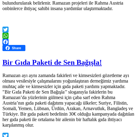
bulundurularak belirlenir. Ramazan projeleri ile Rahma Austria
onbinlerce ihtiyaç sahibi insana yardımlar ulaştırmaktadır.
Twitter
WhatsApp
Facebook
Share
Bir Gıda Paketi de Sen Bağışla!
Ramazan ayı aynı zamanda fakirleri ve kimsesizleri gözetleme ayı
olması vesilesiyle çalışmalarını yoğunlaştıran derneğimiz yardıma
muhtaç aile ve kimsesizler için gıda paketi yardımı yapmaktadır.
"Bir Gıda Paketi de Sen Bağışla’’ sloganıyla fakirlerin bu
Ramazan’da yüzlerinin gülmesi için çaba sarf eden Rahma
Austria’nın gıda paketi dağıtımı yapacağı ülkeler; Suriye, Filistin,
Somali, Yemen, Lübnan, Ürdün, Arakan, Arnavutluk, Bangladeş ve
Türkiye. Bir gıda paketi bedelinin 30€ olduğu kampanyada dağıtılan
her gıda paketi ile ortalama bir ailenin bir haftalık gıda ihtiyacı
karşılanmış olur.