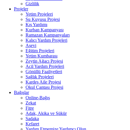
Gizlilik
Projeler
Yetim Projeleri
Su Kuyusu Projesi
Kış Yardımı
Kurban Kampanyası
Ramazan Kampanyaları
Kalıcı Yardım Projeleri
Aşevi
Eğitim Projeleri
Yetim Kumbarası
Zeytin Ağacı Projesi
Acil Yardım Projeleri
Gönüllü Faaliyetleri
Sağlık Projeleri
Kardeş Aile Projesi
Okul Çantası Projesi
Bağışlar
Online-Bağış
Zekat
Fitre
Adak, Akika ve Şükür
Sadaka
Kefaret
Yardım Etmemize Yardımcı Olun