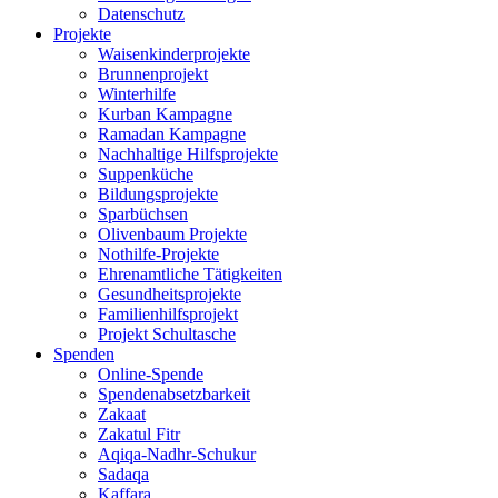
Datenschutz
Projekte
Waisenkinderprojekte
Brunnenprojekt
Winterhilfe
Kurban Kampagne
Ramadan Kampagne
Nachhaltige Hilfsprojekte
Suppenküche
Bildungsprojekte
Sparbüchsen
Olivenbaum Projekte
Nothilfe-Projekte
Ehrenamtliche Tätigkeiten
Gesundheitsprojekte
Familienhilfsprojekt
Projekt Schultasche
Spenden
Online-Spende
Spendenabsetzbarkeit
Zakaat
Zakatul Fitr
Aqiqa-Nadhr-Schukur
Sadaqa
Kaffara