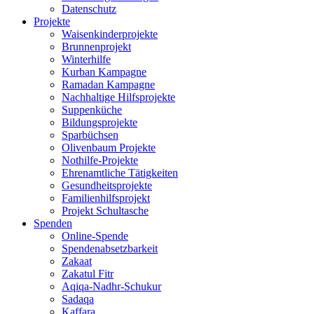
Datenschutz
Projekte
Waisenkinderprojekte
Brunnenprojekt
Winterhilfe
Kurban Kampagne
Ramadan Kampagne
Nachhaltige Hilfsprojekte
Suppenküche
Bildungsprojekte
Sparbüchsen
Olivenbaum Projekte
Nothilfe-Projekte
Ehrenamtliche Tätigkeiten
Gesundheitsprojekte
Familienhilfsprojekt
Projekt Schultasche
Spenden
Online-Spende
Spendenabsetzbarkeit
Zakaat
Zakatul Fitr
Aqiqa-Nadhr-Schukur
Sadaqa
Kaffara