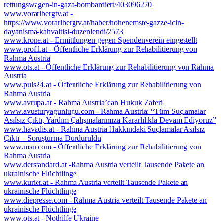
rettungswagen-in-gaza-bombardiert/403096270
www.vorarlbergtv.at -
https://www.vorarlbergtv.at/haber/hohenemste-gazze-icin-
dayanisma-kahvaltisi-duzenlendi/2573
www.krone.at - Ermittlungen gegen Spendenverein eingestellt
www.profil.at - Öffentliche Erklärung zur Rehabilitierung von
Rahma Austria
www.ots.at - Öffentliche Erklärung zur Rehabilitierung von Rahma
Austria
www.puls24.at - Öffentliche Erklärung zur Rehabilitierung von
Rahma Austria
www.avrupa.at - Rahma Austria’dan Hukuk Zaferi
www.avusturyagunlugu.com - Rahma Austria: “Tüm Suçlamalar
Asılsız Çıktı, Yardım Çalışmalarımıza Kararlılıkla Devam Ediyoruz”
www.havadis.at - Rahma Austria Hakkındaki Suçlamalar Asılsız
Çıktı – Soruşturma Durduruldu
www.msn.com - Öffentliche Erklärung zur Rehabilitierung von
Rahma Austria
www.derstandard.at -Rahma Austria verteilt Tausende Pakete an
ukrainische Flüchtlinge
www.kurier.at - Rahma Austria verteilt Tausende Pakete an
ukrainische Flüchtlinge
www.diepresse.com - Rahma Austria verteilt Tausende Pakete an
ukrainische Flüchtlinge
www.ots.at - Nothilfe Ukraine