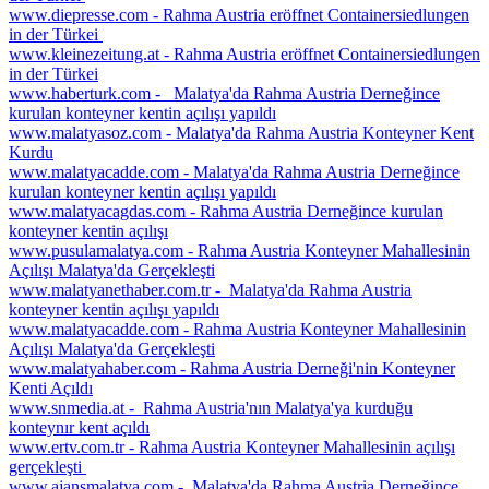
www.diepresse.com - Rahma Austria eröffnet Containersiedlungen
in der Türkei
www.kleinezeitung.at - Rahma Austria eröffnet Containersiedlungen
in der Türkei
www.haberturk.com - Malatya'da Rahma Austria Derneğince
kurulan konteyner kentin açılışı yapıldı
www.malatyasoz.com - Malatya'da Rahma Austria Konteyner Kent
Kurdu
www.malatyacadde.com - Malatya'da Rahma Austria Derneğince
kurulan konteyner kentin açılışı yapıldı
www.malatyacagdas.com - Rahma Austria Derneğince kurulan
konteyner kentin açılışı
www.pusulamalatya.com - Rahma Austria Konteyner Mahallesinin
Açılışı Malatya'da Gerçekleşti
www.malatyanethaber.com.tr - Malatya'da Rahma Austria
konteyner kentin açılışı yapıldı
www.malatyacadde.com - Rahma Austria Konteyner Mahallesinin
Açılışı Malatya'da Gerçekleşti
www.malatyahaber.com - Rahma Austria Derneği'nin Konteyner
Kenti Açıldı
www.snmedia.at - Rahma Austria'nın Malatya'ya kurduğu
konteynır kent açıldı
www.ertv.com.tr - Rahma Austria Konteyner Mahallesinin açılışı
gerçekleşti
www.ajansmalatya.com - Malatya'da Rahma Austria Derneğince