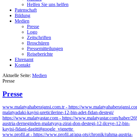
Helfen Sie uns helfen
Patenschaft
Bildung
Medien
Presse
Logo
Zeitschriften
Broschüren
Pressemitteilungen
Reiseberichte
Ehrenamt
Kontakt
Aktuelle Seite:
Medien
Presse
Presse
www.malatyahaberajansi.com.tr - https://www.malatyahaberajansi.co
malatyadaki-kayisi-ureticilerine-12-bin-adet-fidan-destegi/
https://www.malatyastar.com - https://www.malatyastar.com/haber/2
austria-derneginden-malatyaya-zirai-don-destegi-12-ilceye-12-bin-
kayisi-fidani-dagitti#google_vignette
www.profil.at - https://www.profil.at/apa-ots/chronik/rahma-austria-