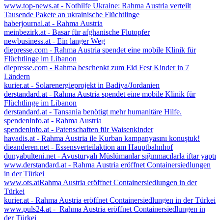
www.top-news.at - Nothilfe Ukraine: Rahma Austria verteilt
Tausende Pakete an ukrainische Flüchtlinge
haberjournal.at - Rahma Austria
meinbezirk.at - Basar für afghanische Flutopfer
newbusiness.at - Ein langer Weg
diepresse.com - Rahma Austria spendet eine mobile Klinik für
Flüchtlinge im Libanon
diepresse.com - Rahma beschenkt zum Eid Fest Kinder in 7
Ländern
kurier.at - Solarenergieprojekt in Badiya/Jordanien
derstandard.at - Rahma Austria spendet eine mobile Klinik für
Flüchtlinge im Libanon
derstandard.at - Tansania benötigt mehr humanitäre Hilfe.
spendeninfo.at - Rahma Austria
spendeninfo.at - Patenschaften für Waisenkinder
havadis.at - Rahma Austria ile Kurban kampanyasını konuştuk!
dieanderen.net - Essensverteilaktion am Hauptbahnhof
dunyabulteni.net - Avusturyalı Müslümanlar sığınmacılarla iftar yaptı
www.derstandard.at - Rahma Austria eröffnet Containersiedlungen
in der Türkei
www.ots.atRahma Austria eröffnet Containersiedlungen in der
Türkei
kurier.at - Rahma Austria eröffnet Containersiedlungen in der Türkei
www.puls24.at - Rahma Austria eröffnet Containersiedlungen in
der Türkei