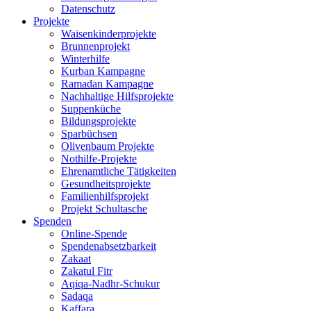
Datenschutz
Projekte
Waisenkinderprojekte
Brunnenprojekt
Winterhilfe
Kurban Kampagne
Ramadan Kampagne
Nachhaltige Hilfsprojekte
Suppenküche
Bildungsprojekte
Sparbüchsen
Olivenbaum Projekte
Nothilfe-Projekte
Ehrenamtliche Tätigkeiten
Gesundheitsprojekte
Familienhilfsprojekt
Projekt Schultasche
Spenden
Online-Spende
Spendenabsetzbarkeit
Zakaat
Zakatul Fitr
Aqiqa-Nadhr-Schukur
Sadaqa
Kaffara