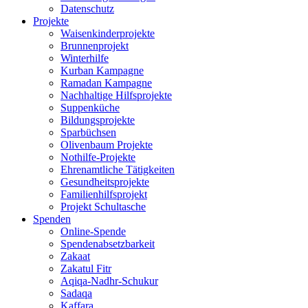
Datenschutz
Projekte
Waisenkinderprojekte
Brunnenprojekt
Winterhilfe
Kurban Kampagne
Ramadan Kampagne
Nachhaltige Hilfsprojekte
Suppenküche
Bildungsprojekte
Sparbüchsen
Olivenbaum Projekte
Nothilfe-Projekte
Ehrenamtliche Tätigkeiten
Gesundheitsprojekte
Familienhilfsprojekt
Projekt Schultasche
Spenden
Online-Spende
Spendenabsetzbarkeit
Zakaat
Zakatul Fitr
Aqiqa-Nadhr-Schukur
Sadaqa
Kaffara