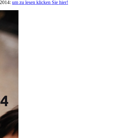
l 2014:
um zu lesen klicken Sie hier!