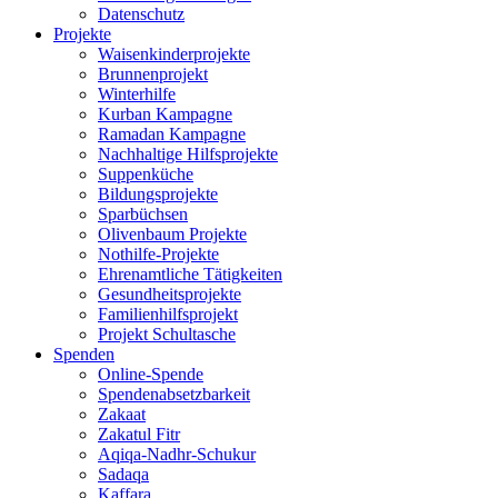
Datenschutz
Projekte
Waisenkinderprojekte
Brunnenprojekt
Winterhilfe
Kurban Kampagne
Ramadan Kampagne
Nachhaltige Hilfsprojekte
Suppenküche
Bildungsprojekte
Sparbüchsen
Olivenbaum Projekte
Nothilfe-Projekte
Ehrenamtliche Tätigkeiten
Gesundheitsprojekte
Familienhilfsprojekt
Projekt Schultasche
Spenden
Online-Spende
Spendenabsetzbarkeit
Zakaat
Zakatul Fitr
Aqiqa-Nadhr-Schukur
Sadaqa
Kaffara