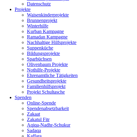
Datenschutz
Projekte
Waisenkinderprojekte
Brunnenprojekt
Winterhilfe
Kurban Kampagne
Ramadan Kampagne
Nachhaltige Hilfsprojekte
Suppenküche
Bildungsprojekte
Sparbüchsen
Olivenbaum Projekte
Nothilfe-Projekte
Ehrenamtliche Tätigkeiten
Gesundheitsprojekte
Familienhilfsprojekt
Projekt Schultasche
Spenden
Online-Spende
Spendenabsetzbarkeit
Zakaat
Zakatul Fitr
Aqiqa-Nadhr-Schukur
Sadaqa
Kaffara