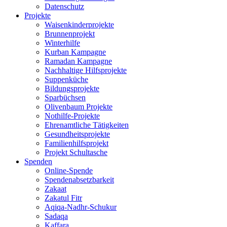
Datenschutz
Projekte
Waisenkinderprojekte
Brunnenprojekt
Winterhilfe
Kurban Kampagne
Ramadan Kampagne
Nachhaltige Hilfsprojekte
Suppenküche
Bildungsprojekte
Sparbüchsen
Olivenbaum Projekte
Nothilfe-Projekte
Ehrenamtliche Tätigkeiten
Gesundheitsprojekte
Familienhilfsprojekt
Projekt Schultasche
Spenden
Online-Spende
Spendenabsetzbarkeit
Zakaat
Zakatul Fitr
Aqiqa-Nadhr-Schukur
Sadaqa
Kaffara