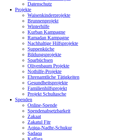
Datenschutz
Projekte
Waisenkinderprojekte
Brunnenprojekt
Winterhilfe
Kurban Kampagne
Ramadan Kampagne
Nachhaltige Hilfsprojekte
Suppenküche
Bildungsprojekte
Sparbüchsen
Olivenbaum Projekte
Nothilfe-Projekte
Ehrenamtliche Tätigkeiten
Gesundheitsprojekte
Familienhilfsprojekt
Projekt Schultasche
Spenden
Online-Spende
Spendenabsetzbarkeit
Zakaat
Zakatul Fitr
Aqiqa-Nadhr-Schukur
Sadaqa
Kaffara