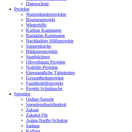
Datenschutz
Projekte
Waisenkinderprojekte
Brunnenprojekt
Winterhilfe
Kurban Kampagne
Ramadan Kampagne
Nachhaltige Hilfsprojekte
Suppenküche
Bildungsprojekte
Sparbüchsen
Olivenbaum Projekte
Nothilfe-Projekte
Ehrenamtliche Tätigkeiten
Gesundheitsprojekte
Familienhilfsprojekt
Projekt Schultasche
Spenden
Online-Spende
Spendenabsetzbarkeit
Zakaat
Zakatul Fitr
Aqiqa-Nadhr-Schukur
Sadaqa
Kaffara