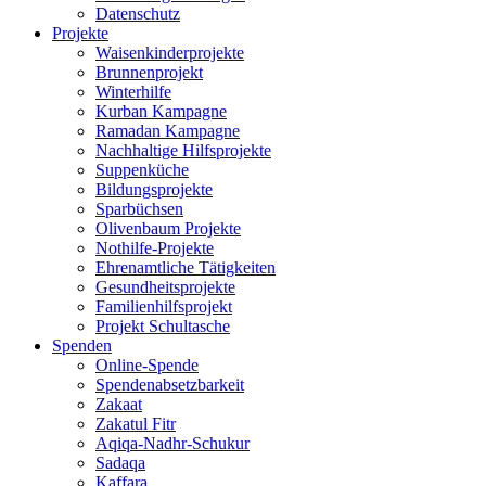
Datenschutz
Projekte
Waisenkinderprojekte
Brunnenprojekt
Winterhilfe
Kurban Kampagne
Ramadan Kampagne
Nachhaltige Hilfsprojekte
Suppenküche
Bildungsprojekte
Sparbüchsen
Olivenbaum Projekte
Nothilfe-Projekte
Ehrenamtliche Tätigkeiten
Gesundheitsprojekte
Familienhilfsprojekt
Projekt Schultasche
Spenden
Online-Spende
Spendenabsetzbarkeit
Zakaat
Zakatul Fitr
Aqiqa-Nadhr-Schukur
Sadaqa
Kaffara