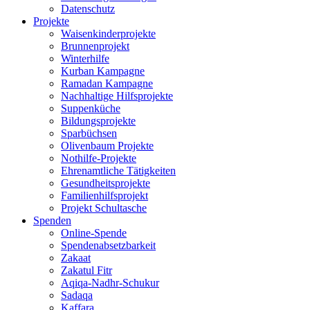
Datenschutz
Projekte
Waisenkinderprojekte
Brunnenprojekt
Winterhilfe
Kurban Kampagne
Ramadan Kampagne
Nachhaltige Hilfsprojekte
Suppenküche
Bildungsprojekte
Sparbüchsen
Olivenbaum Projekte
Nothilfe-Projekte
Ehrenamtliche Tätigkeiten
Gesundheitsprojekte
Familienhilfsprojekt
Projekt Schultasche
Spenden
Online-Spende
Spendenabsetzbarkeit
Zakaat
Zakatul Fitr
Aqiqa-Nadhr-Schukur
Sadaqa
Kaffara