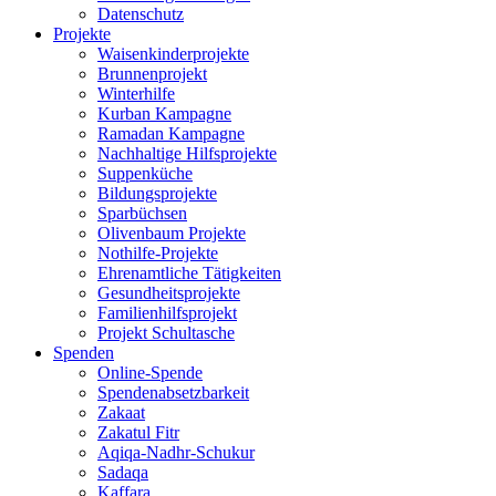
Datenschutz
Projekte
Waisenkinderprojekte
Brunnenprojekt
Winterhilfe
Kurban Kampagne
Ramadan Kampagne
Nachhaltige Hilfsprojekte
Suppenküche
Bildungsprojekte
Sparbüchsen
Olivenbaum Projekte
Nothilfe-Projekte
Ehrenamtliche Tätigkeiten
Gesundheitsprojekte
Familienhilfsprojekt
Projekt Schultasche
Spenden
Online-Spende
Spendenabsetzbarkeit
Zakaat
Zakatul Fitr
Aqiqa-Nadhr-Schukur
Sadaqa
Kaffara