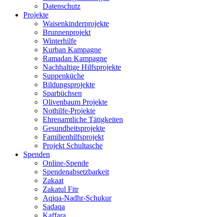
Datenschutz
Projekte
Waisenkinderprojekte
Brunnenprojekt
Winterhilfe
Kurban Kampagne
Ramadan Kampagne
Nachhaltige Hilfsprojekte
Suppenküche
Bildungsprojekte
Sparbüchsen
Olivenbaum Projekte
Nothilfe-Projekte
Ehrenamtliche Tätigkeiten
Gesundheitsprojekte
Familienhilfsprojekt
Projekt Schultasche
Spenden
Online-Spende
Spendenabsetzbarkeit
Zakaat
Zakatul Fitr
Aqiqa-Nadhr-Schukur
Sadaqa
Kaffara