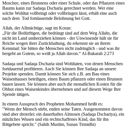
Moschee, eines Brunnens oder einer Schule, oder das Pflanzen eines
Baums kann zur Sadaqa Dscharia gerechnet werden. Wer eine
solche Wohltat vollbringt oder vollbringen lässt, erhält eine auch
nach dem Tod fortdauernde Belohnung bei Gott.
Allah, der Allmächtige, sagt im Koran:
„Für die Bedürftigen, die bedrängt sind auf dem Weg Allahs, die
nicht im Land umherziehen können - der Unwissende hält sie für
Reiche wegen ihrer Zurückhaltung, du erkennst sie an ihrem
Kennmal: Sie bitten die Menschen nicht zudringlich - und was ihr
hergebt an Gutem, so weiß ja Allah davon.“ Al-Bakarah 2:273
Sadaqa und Sadaqa Dscharia sind Wohltaten, von denen Menschen
fortdauernd profitieren. Auch Sie können Ihre Sadaqa an unsere
Projekte spenden. Damit können Sie sich z.B. am Bau eines
Waisenhauses beteiligen, einen Baum pflanzen oder einen Brunnen
bauen lassen. Sie können aber auch die monatlichen Kosten für die
Obhut eines Waisenkindes übernehmen und auf diesem Wege Ihre
Spende tätigen.
In einem Ausspruch des Propheten Mohammed heißt es:
"Wenn der Mensch stirbt, enden seine Taten. Ausgenommen davon
sind aber dreierlei: ein dauerhaftes Almosen (Sadaqa Dschariya), ein
nützliches Wissen und ein rechtschaffenes Kind, das für ihn
Bittgebete spricht." (Sahih Muslim, Sunan Tirmidhi)