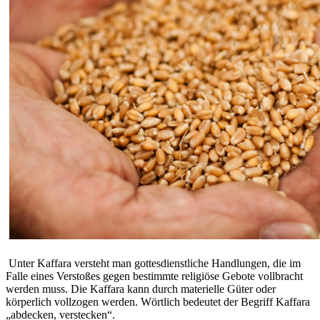
Unter Kaffara versteht man gottesdienstliche Handlungen, die im
Falle eines Verstoßes gegen bestimmte religiöse Gebote vollbracht
werden muss. Die Kaffara kann durch materielle Güter oder
körperlich vollzogen werden. Wörtlich bedeutet der Begriff Kaffara
„abdecken, verstecken“.