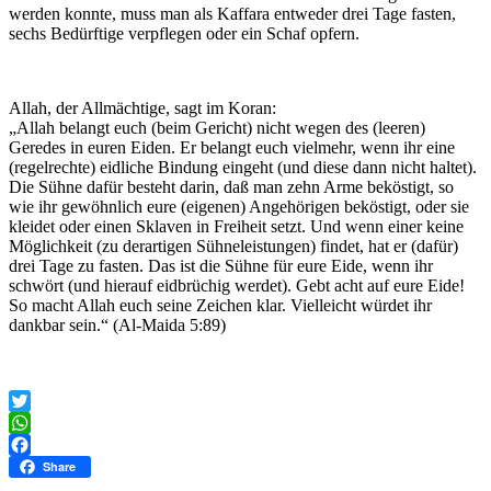
werden konnte, muss man als Kaffara entweder drei Tage fasten,
sechs Bedürftige verpflegen oder ein Schaf opfern.
Allah, der Allmächtige, sagt im Koran:
„Allah belangt euch (beim Gericht) nicht wegen des (leeren)
Geredes in euren Eiden. Er belangt euch vielmehr, wenn ihr eine
(regelrechte) eidliche Bindung eingeht (und diese dann nicht haltet).
Die Sühne dafür besteht darin, daß man zehn Arme beköstigt, so
wie ihr gewöhnlich eure (eigenen) Angehörigen beköstigt, oder sie
kleidet oder einen Sklaven in Freiheit setzt. Und wenn einer keine
Möglichkeit (zu derartigen Sühneleistungen) findet, hat er (dafür)
drei Tage zu fasten. Das ist die Sühne für eure Eide, wenn ihr
schwört (und hierauf eidbrüchig werdet). Gebt acht auf eure Eide!
So macht Allah euch seine Zeichen klar. Vielleicht würdet ihr
dankbar sein.“ (Al-Maida 5:89)
Twitter
WhatsApp
Facebook
Share