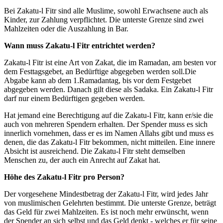
Bei Zakatu-l Fitr sind alle Muslime, sowohl Erwachsene auch als
Kinder, zur Zahlung verpflichtet. Die unterste Grenze sind zwei
Mahlzeiten oder die Auszahlung in Bar.
Wann muss Zakatu-l Fitr entrichtet werden?
Zakatu-l Fitr ist eine Art von Zakat, die im Ramadan, am besten vor
dem Festtagsgebet, an Bedürftige abgegeben werden soll.Die
Abgabe kann ab dem 1.Ramadantag, bis vor dem Festgebet
abgegeben werden. Danach gilt diese als Sadaka. Ein Zakatu-l Fitr
darf nur einem Bedürftigen gegeben werden.
Hat jemand eine Berechtigung auf die Zakatu-l Fitr, kann er/sie die
auch von mehreren Spendern erhalten. Der Spender muss es sich
innerlich vornehmen, dass er es im Namen Allahs gibt und muss es
denen, die das Zakatu-l Fitr bekommen, nicht mitteilen. Eine innere
Absicht ist ausreichend. Die Zakatu-l Fitr steht demselben
Menschen zu, der auch ein Anrecht auf Zakat hat.
Höhe des Zakatu-l Fitr pro Person?
Der vorgesehene Mindestbetrag der Zakatu-l Fitr, wird jedes Jahr
von muslimischen Gelehrten bestimmt. Die unterste Grenze, beträgt
das Geld für zwei Mahlzeiten. Es ist noch mehr erwünscht, wenn
der Spender an sich selbst und das Geld denkt - welches er für seine