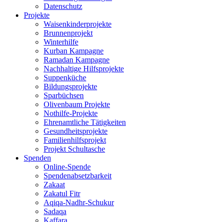
Datenschutz
Projekte
Waisenkinderprojekte
Brunnenprojekt
Winterhilfe
Kurban Kampagne
Ramadan Kampagne
Nachhaltige Hilfsprojekte
Suppenküche
Bildungsprojekte
Sparbüchsen
Olivenbaum Projekte
Nothilfe-Projekte
Ehrenamtliche Tätigkeiten
Gesundheitsprojekte
Familienhilfsprojekt
Projekt Schultasche
Spenden
Online-Spende
Spendenabsetzbarkeit
Zakaat
Zakatul Fitr
Aqiqa-Nadhr-Schukur
Sadaqa
Kaffara