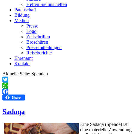
Helfen Sie uns helfen
Patenschaft
Bildung
Medien
Presse
Logo
Zeitschriften
Broschüren
Pressemitteilungen
Reiseberichte
Ehrenamt
Kontakt
Aktuelle Seite:
Spenden
Twitter
WhatsApp
Facebook
Share
Sadaqa
Eine Sadaqa (Spende) ist
eine materielle Zuwendung