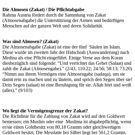
Die Almosen (Zakat) / Die Pflichtabgabe
Rahma Austria fördert durch die Sammlung von Zakat
(Almosenabgabe) die Unterstützung der Armen und bedürftigen
Menschen auf der ganzen Welt und deren Solidarität.
Was sind Almosen? (Zakat)
Die Almosenabgabe (Zakat) ist eine der fünf Säulen im Islam.
Diese wurde im zweiten Jahr der Hidschrah (Auswanderung) nach
Medina als eine Pflicht eingeführt. Einige Verse aus dem Koran
diesbezüglich sind folgende: “Und verrichtet das Gebet (Salaat) und
zahlt die Zakat (Almosengabe).” (2/43, 110:22; 24:56; 58:13; 73:20)
“Nimm aus ihrem Vermögen eine Almosengabe (sadaqa), um sie
damit rein zu machen und zu läutern, und sprich den Segen über sie!
Dein Segen (salaat) ist eine Beruhigung für sie. Allah hört und weiß
(alles).” (9/103)
Wo liegt die Vermögensgrenze der Zakat?
Die Richtlinie für die Zahlung von Zakat wird auf den Goldwert
bemessen; ein Muslim oder eine Muslima ist abgabepflichtig, wenn
er/sie einen Goldbesitz von 80,18 Gramm oder gleichwertigen
Geldwert besitzt. Die Messlatte bei Silber liegt bei 561,2 Gramm.