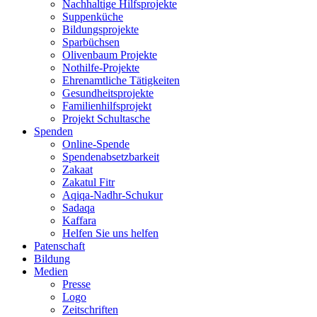
Nachhaltige Hilfsprojekte
Suppenküche
Bildungsprojekte
Sparbüchsen
Olivenbaum Projekte
Nothilfe-Projekte
Ehrenamtliche Tätigkeiten
Gesundheitsprojekte
Familienhilfsprojekt
Projekt Schultasche
Spenden
Online-Spende
Spendenabsetzbarkeit
Zakaat
Zakatul Fitr
Aqiqa-Nadhr-Schukur
Sadaqa
Kaffara
Helfen Sie uns helfen
Patenschaft
Bildung
Medien
Presse
Logo
Zeitschriften