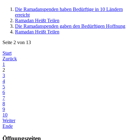
Die Ramadanspenden haben Bedürftige in 10 Ländern
erreicht
Ramadan Heißt Teilen
Die Ramadanspenden gaben den Bedürftigen Hoffnung
Ramadan Heißt Teilen
Seite 2 von 13
Start
Zurück
1
2
3
4
5
6
7
8
9
10
Weiter
Ende
Öffnungszeiten