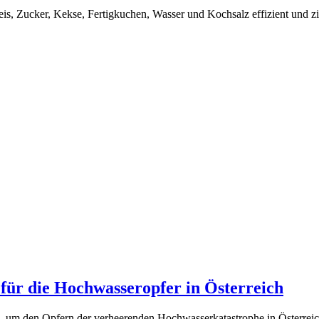
s, Zucker, Kekse, Fertigkuchen, Wasser und Kochsalz effizient und ziel
 für die Hochwasseropfer in Österreich
, um den Opfern der verheerenden Hochwasserkatastrophe in Österreic