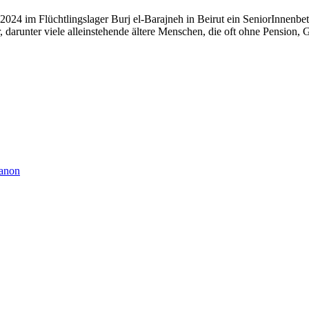
 2024 im Flüchtlingslager Burj el-Barajneh in Beirut ein SeniorInnenb
r, darunter viele alleinstehende ältere Menschen, die oft ohne Pensio
banon