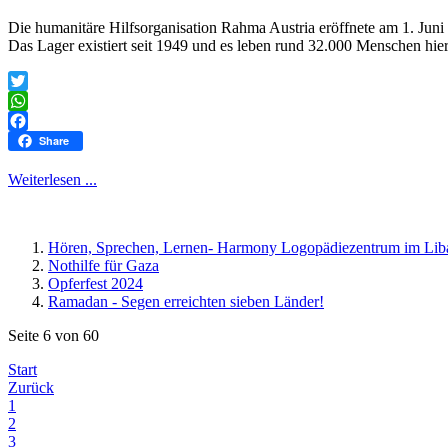
Die humanitäre Hilfsorganisation Rahma Austria eröffnete am 1. Juni
Das Lager existiert seit 1949 und es leben rund 32.000 Menschen hie
Twitter
WhatsApp
Facebook
Share
Weiterlesen ...
Hören, Sprechen, Lernen- Harmony Logopädiezentrum im Li
Nothilfe für Gaza
Opferfest 2024
Ramadan - Segen erreichten sieben Länder!
Seite 6 von 60
Start
Zurück
1
2
3