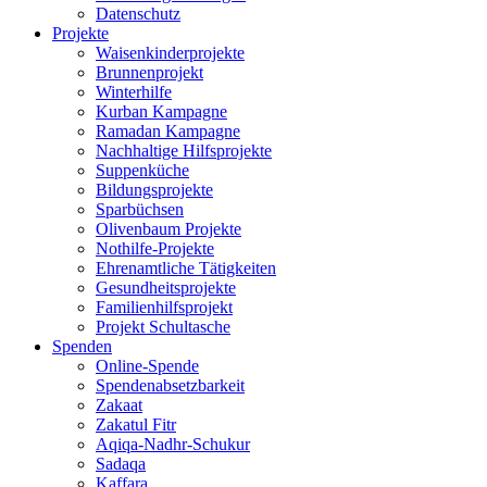
Datenschutz
Projekte
Waisenkinderprojekte
Brunnenprojekt
Winterhilfe
Kurban Kampagne
Ramadan Kampagne
Nachhaltige Hilfsprojekte
Suppenküche
Bildungsprojekte
Sparbüchsen
Olivenbaum Projekte
Nothilfe-Projekte
Ehrenamtliche Tätigkeiten
Gesundheitsprojekte
Familienhilfsprojekt
Projekt Schultasche
Spenden
Online-Spende
Spendenabsetzbarkeit
Zakaat
Zakatul Fitr
Aqiqa-Nadhr-Schukur
Sadaqa
Kaffara