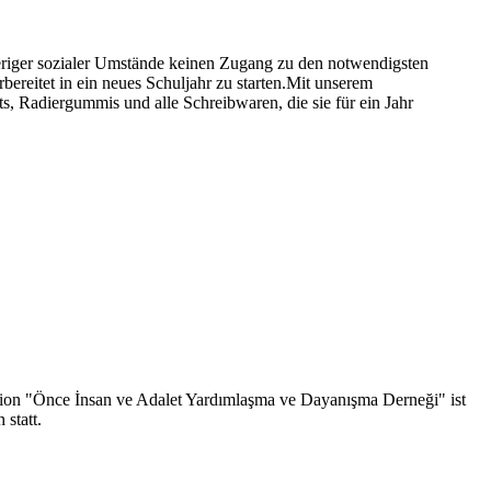
ieriger sozialer Umstände keinen Zugang zu den notwendigsten
ereitet in ein neues Schuljahr zu starten.Mit unserem
ts, Radiergummis und alle Schreibwaren, die sie für ein Jahr
tion "Önce İnsan ve Adalet Yardımlaşma ve Dayanışma Derneği" ist
statt.