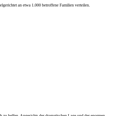
gerichtet an etwa 1.000 betroffene Familien verteilen.
h zu helfen. Angesichts der dramatischen Lage und der enormen